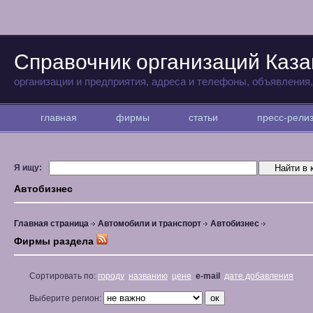
Справочник организаций Каза
организации и предприятия, адреса и телефоны, объявления
главная
фирмы
статьи
пресс-рел
Я ищу:
Автобизнес
Главная страница
Автомобили и транспорт
Автобизнес
Фирмы раздела
Сортировать по:
городу
названию
цене
e-mail
дате добавления
Выберите регион: