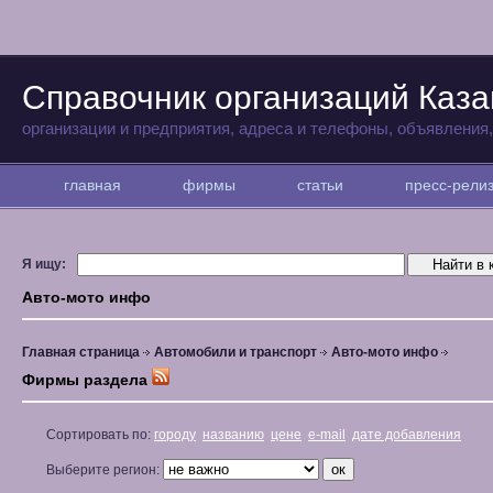
Справочник организаций Каза
организации и предприятия, адреса и телефоны, объявления
главная
фирмы
статьи
пресс-рел
Я ищу:
Авто-мото инфо
Главная страница
Автомобили и транспорт
Авто-мото инфо
Фирмы раздела
Сортировать по:
городу
названию
цене
e-mail
дате добавления
Выберите регион: