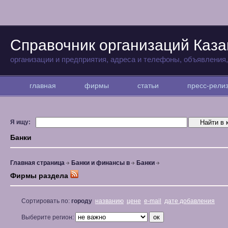
Справочник организаций Каза
организации и предприятия, адреса и телефоны, объявления
главная
фирмы
статьи
пресс-рел
Я ищу:
Банки
Главная страница
Банки и финансы в
Банки
Фирмы раздела
Сортировать по:
городу
названию
цене
e-mail
дате добавления
Выберите регион: