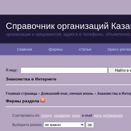
Справочник организаций Каза
организации и предприятия, адреса и телефоны, объявления
главная
фирмы
статьи
пресс-рел
Я ищу:
Знакомства в Интернете
Главная страница
Домашний очаг, личная жизнь
Знакомства в Инте
Фирмы раздела
Сортировать по:
городу
названию
цене
e-mail
дате добавления
Выберите регион: