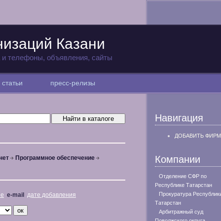
низаций Казани
а и телефоны, объявления, сайты
статьи
пресс-релизы
Навигация
ДОБАВИТЬ ФИРМ
Компании
нет
Программное обеспечение
Отделение СФР по
Республике Татарстан
Прокуратура Республик
не
e-mail
дате добавления
Татарстан
Арбитражный суд
Поволжского округа