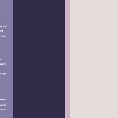
мация
ом
рных
и
ртизе
и как
елает
ие в