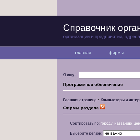
Справочник орга
организации и предприятия, адрес
главная
фирмы
Я ищу:
Программное обеспечение
Главная страница
Компьютеры и интер
Фирмы раздела
Сортировать по:
городу
названию
це
Выберите регион: