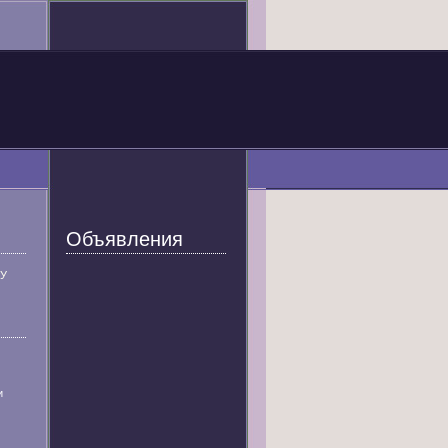
Объявления
У
и