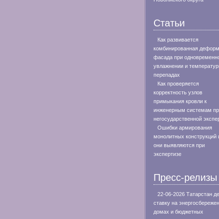
Статьи
Как развивается
комбинированная дефор
фасада при одновременн
увлажнении и температу
перепадах
Как проверяется
корректность узлов
примыкания кровли к
инженерным системам пр
негосударственной экспе
Ошибки армирования
монолитных конструкций 
они выявляются при
экспертизе
Пресс-релизы
22-06-2026 Татарстан д
ставку на энергосбережен
домах и бюджетных