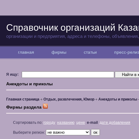
Справочник организаций Каза
организации и предприятия, адреса и телефоны, объявления
главная
фирмы
статьи
пресс-рел
Я ищу:
Анекдоты и приколы
Главная страница
Отдых, развлечения, Юмор
Анекдоты и приколы
Фирмы раздела
Сортировать по:
городу
названию
цене
e-mail
дате добавления
Выберите регион: