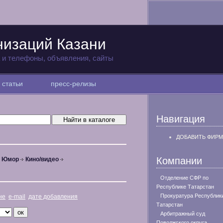
низаций Казани
а и телефоны, объявления, сайты
статьи
пресс-релизы
Навигация
ДОБАВИТЬ ФИРМ
Компании
, Юмор
Кино/видео
Отделение СФР по
Республике Татарстан
Прокуратура Республик
не
e-mail
дате добавления
Татарстан
Арбитражный суд
Поволжского округа