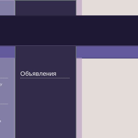
Объявления
У
и