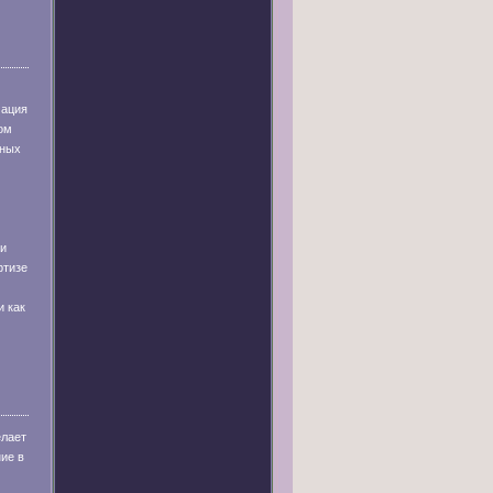
мация
ом
рных
и
ртизе
и как
елает
ие в