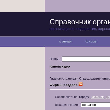
Справочник орга
организации и предприятия, адрес
главная
фирмы
Я ищу:
Кино/видео
Главная страница
Отдых, развлечения
Фирмы раздела
Сортировать по:
городу
названию
це
Выберите регион: