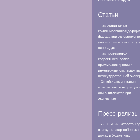
Статьи
Как развивается
комбинированная дефор
фасада при одновременн
увлажнении и температу
перепадах
Как проверяется
корректность узлов
примыкания кровли к
инженерным системам пр
негосударственной экспе
Ошибки армирования
монолитных конструкций 
они выявляются при
экспертизе
Пресс-релизы
22-06-2026 Татарстан д
ставку на энергосбережен
домах и бюджетных