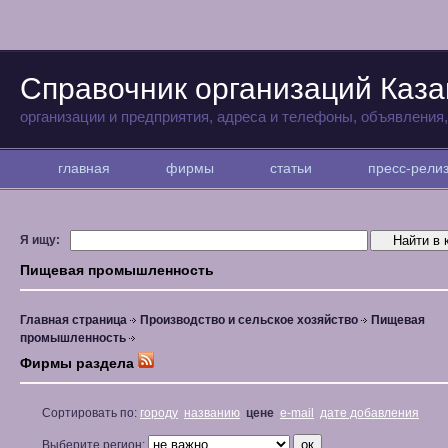
Справочник организаций Каза
организации и предприятия, адреса и телефоны, объявления
главная
фирмы
статьи
пресс-рел
Я ищу:
Пищевая промышленность
Главная страница
Производство и сельское хозяйство
Пищевая
промышленность
Фирмы раздела
Сортировать по:
городу
названию
цене
e-mail
дате добавления
Выберите регион: