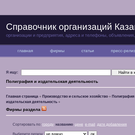
Справочник организаций Каза
организации и предприятия, адреса и телефоны, объявления
главная
фирмы
статьи
пресс-рел
Я ищу:
Полиграфия и издательская деятельность
Главная страница
Производство и сельское хозяйство
Полиграфия
издательская деятельность
Фирмы раздела
Сортировать по:
городу
названию
цене
e-mail
дате добавления
Выберите регион: