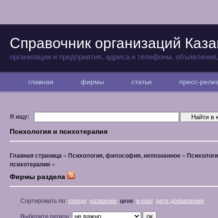
Справочник организаций Каза
организации и предприятия, адреса и телефоны, объявления
главная
фирмы
статьи
пресс-рел
Я ищу:
Психология и психотерапия
Главная страница
Психология, философия, непознанное
Психологи
психотерапия
Фирмы раздела
Сортировать по:
городу
названию
цене
e-mail
дате добавления
Выберите регион: