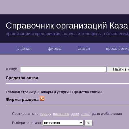
Справочник организаций Каза
организации и предприятия, адреса и телефоны, объявления
главная
фирмы
статьи
пресс-рел
Я ищу:
Средства связи
Главная страница
Товары и услуги
Средства связи
Фирмы раздела
Сортировать по:
городу
названию
цене
e-mail
дате добавления
Выберите регион: