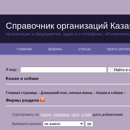
Справочник организаций Каза
организации и предприятия, адреса и телефоны, объявления
главная
фирмы
статьи
пресс-рел
Я ищу:
Кошки и собаки
Главная страница
Домашний очаг, личная жизнь
Кошки и собаки
Фирмы раздела
Сортировать по:
городу
названию
цене
e-mail
дате добавления
Выберите регион: