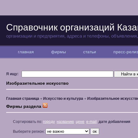
Справочник организаций Каза
организации и предприятия, адреса и телефоны, объявления
главная
фирмы
статьи
пресс-рел
Я ищу:
Изобразительное искусство
Главная страница
Искусство и культура
Изобразительное искусств
Фирмы раздела
Сортировать по:
городу
названию
цене
e-mail
дате добавления
Выберите регион: