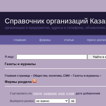
Справочник организаций Каза
организации и предприятия, адреса и телефоны, объявления
главная
фирмы
статьи
пресс-рел
Я ищу:
Газеты и журналы
Главная страница
Общество, политика, СМИ
Газеты и журналы
Фирмы раздела
Сортировать по:
городу
названию
цене
e-mail
дате добавления
Выберите регион: