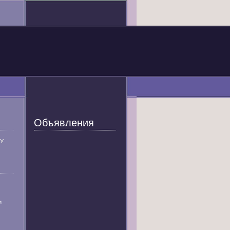
Объявления
У
и