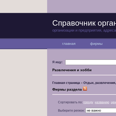
Справочник орга
организации и предприятия, адрес
главная
фирмы
Я ищу:
Развлечения и хобби
Главная страница
Отдых, развлечения
Фирмы раздела
Сортировать по:
городу
названию
це
Выберите регион: