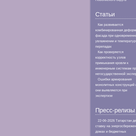
Статьи
Как развивается
комбинированная дефор
фасада при одновременн
увлажнении и температу
перепадах
Как проверяется
корректность узлов
примыкания кровли к
инженерным системам пр
негосударственной экспе
Ошибки армирования
монолитных конструкций 
они выявляются при
экспертизе
Пресс-релизы
22-06-2026 Татарстан д
ставку на энергосбережен
домах и бюджетных