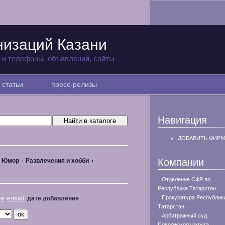
низаций Казани
а и телефоны, объявления, сайты
статьи
пресс-релизы
Навигация
ДОБАВИТЬ ФИРМ
Компании
, Юмор
Развлечения и хобби
Отделение СФР по
Республике Татарстан
Прокуратура Республик
не
e-mail
дате добавления
Татарстан
Арбитражный суд
Поволжского округа