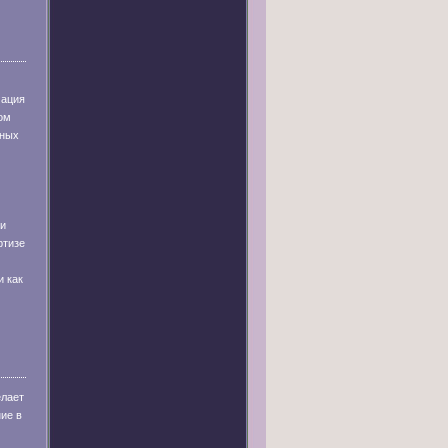
мация
ом
рных
и
ртизе
и как
елает
ие в