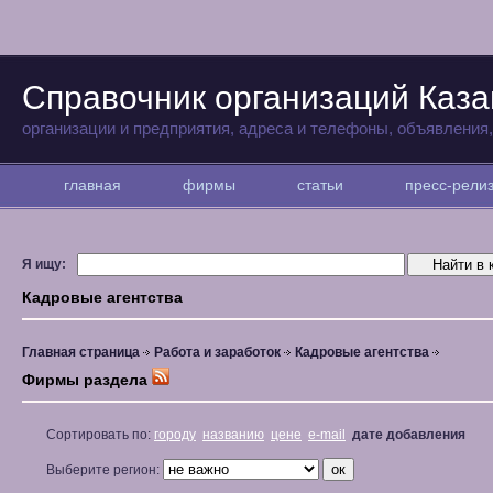
Справочник организаций Каза
организации и предприятия, адреса и телефоны, объявления
главная
фирмы
статьи
пресс-рел
Я ищу:
Кадровые агентства
Главная страница
Работа и заработок
Кадровые агентства
Фирмы раздела
Сортировать по:
городу
названию
цене
e-mail
дате добавления
Выберите регион: